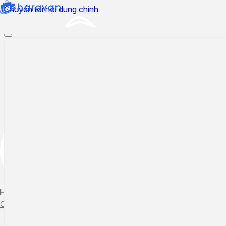
Chuyển tới nội dung chính
Hướng dẫn sử dụng
Cập nhật tính năng mới
Tạo ticket
Theo dõi ticket