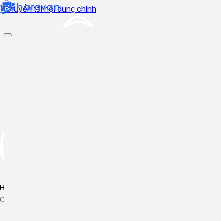
Chuyển tới nội dung chính
Hướng dẫn sử dụng
Cập nhật tính năng mới
Tạo ticket
Theo dõi ticket