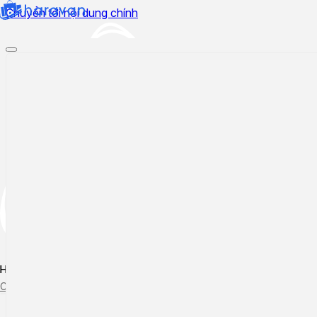
Chuyển tới nội dung chính
Hướng dẫn sử dụng
Cập nhật tính năng mới
Tạo ticket
Theo dõi ticket