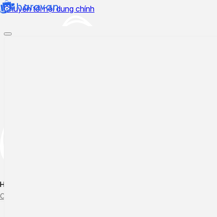
Chuyển tới nội dung chính
Hướng dẫn sử dụng
Cập nhật tính năng mới
Tạo ticket
Theo dõi ticket