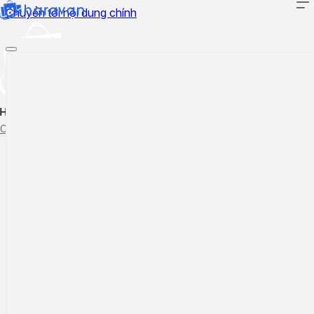
Chuyển tới nội dung chính
Hướng dẫn sử dụng
Cập nhật tính năng mới
Tạo ticket
Theo dõi ticket