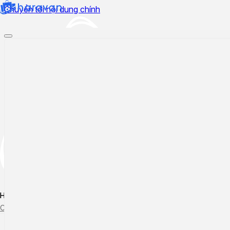
Chuyển tới nội dung chính
Hướng dẫn sử dụng
Cập nhật tính năng mới
Tạo ticket
Theo dõi ticket