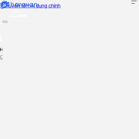
Chuyển tới nội dung chính
Hướng dẫn sử dụng
Cập nhật tính năng mới
Tạo ticket
Theo dõi ticket