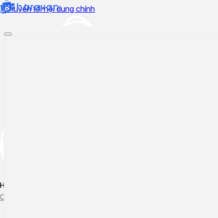
Chuyển tới nội dung chính
Hướng dẫn sử dụng
Cập nhật tính năng mới
Tạo ticket
Theo dõi ticket