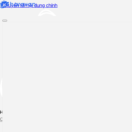
Chuyển tới nội dung chính
Hướng dẫn sử dụng
Cập nhật tính năng mới
Tạo ticket
Theo dõi ticket