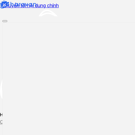
Chuyển tới nội dung chính
Hướng dẫn sử dụng
Cập nhật tính năng mới
Tạo ticket
Theo dõi ticket