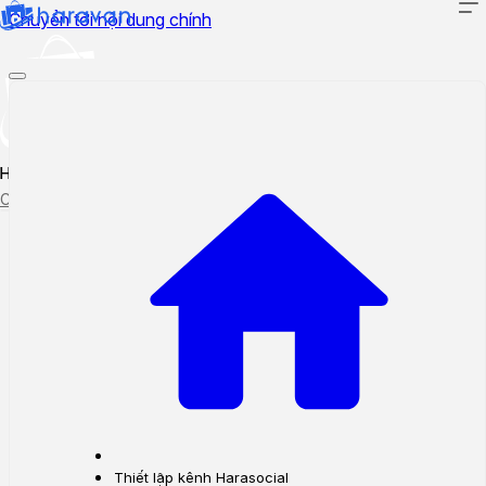
Chuyển tới nội dung chính
Hướng dẫn sử dụng
Cập nhật tính năng mới
Tạo ticket
Theo dõi ticket
Thiết lập kênh Harasocial