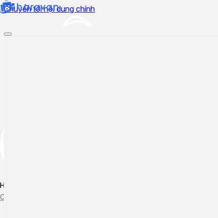
Chuyển tới nội dung chính
Hướng dẫn sử dụng
Cập nhật tính năng mới
Tạo ticket
Theo dõi ticket