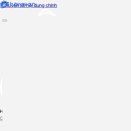
Chuyển tới nội dung chính
Hướng dẫn sử dụng
Cập nhật tính năng mới
Tạo ticket
Theo dõi ticket