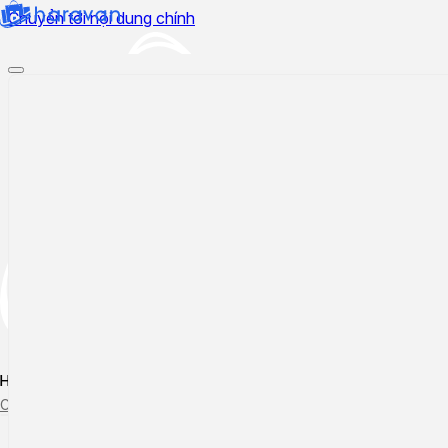
Chuyển tới nội dung chính
Hướng dẫn sử dụng
Cập nhật tính năng mới
Tạo ticket
Theo dõi ticket