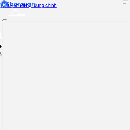
Chuyển tới nội dung chính
Hướng dẫn sử dụng
Cập nhật tính năng mới
Tạo ticket
Theo dõi ticket