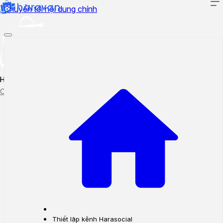
Chuyển tới nội dung chính
Hướng dẫn sử dụng
Cập nhật tính năng mới
Tạo ticket
Theo dõi ticket
Thiết lập kênh Harasocial