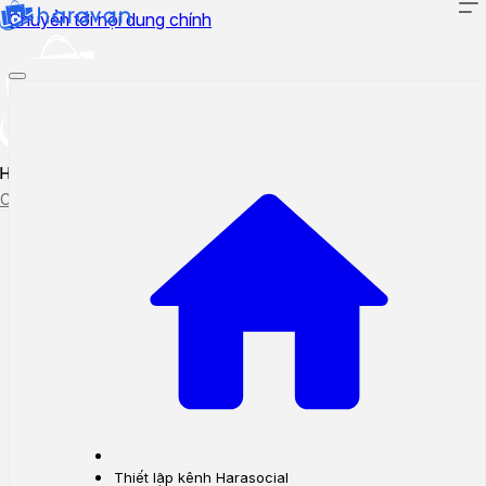
Chuyển tới nội dung chính
Hướng dẫn sử dụng
Cập nhật tính năng mới
Tạo ticket
Theo dõi ticket
Thiết lập kênh Harasocial