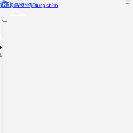
Chuyển tới nội dung chính
Hướng dẫn sử dụng
Cập nhật tính năng mới
Tạo ticket
Theo dõi ticket