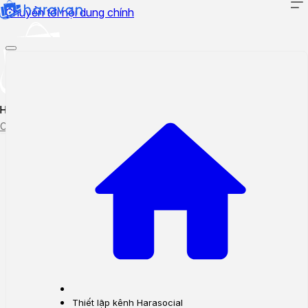
Chuyển tới nội dung chính
Hướng dẫn sử dụng
Cập nhật tính năng mới
Tạo ticket
Theo dõi ticket
Thiết lập kênh Harasocial