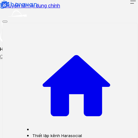
Chuyển tới nội dung chính
Hướng dẫn sử dụng
Cập nhật tính năng mới
Tạo ticket
Theo dõi ticket
Thiết lập kênh Harasocial