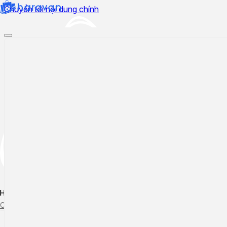
Chuyển tới nội dung chính
Hướng dẫn sử dụng
Cập nhật tính năng mới
Tạo ticket
Theo dõi ticket