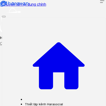
Chuyển tới nội dung chính
Hướng dẫn sử dụng
Cập nhật tính năng mới
Tạo ticket
Theo dõi ticket
Thiết lập kênh Harasocial