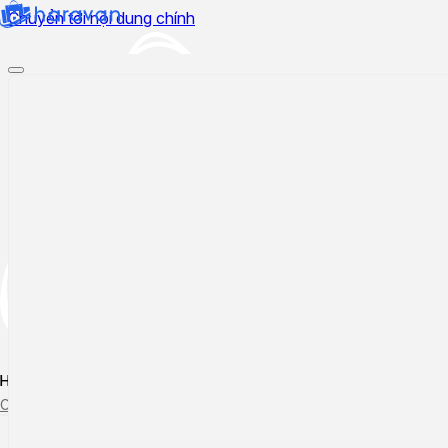
Chuyển tới nội dung chính
Hướng dẫn sử dụng
Cập nhật tính năng mới
Tạo ticket
Theo dõi ticket