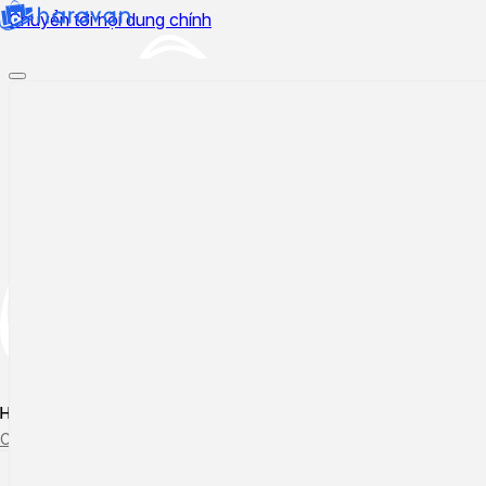
Chuyển tới nội dung chính
Hướng dẫn sử dụng
Cập nhật tính năng mới
Tạo ticket
Theo dõi ticket