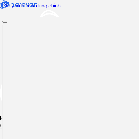
Chuyển tới nội dung chính
Hướng dẫn sử dụng
Cập nhật tính năng mới
Tạo ticket
Theo dõi ticket