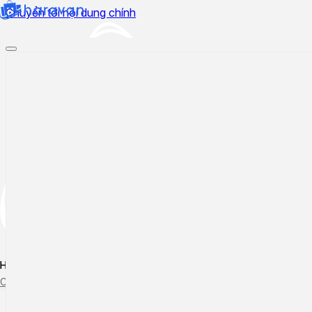
Chuyển tới nội dung chính
Hướng dẫn sử dụng
Cập nhật tính năng mới
Tạo ticket
Theo dõi ticket