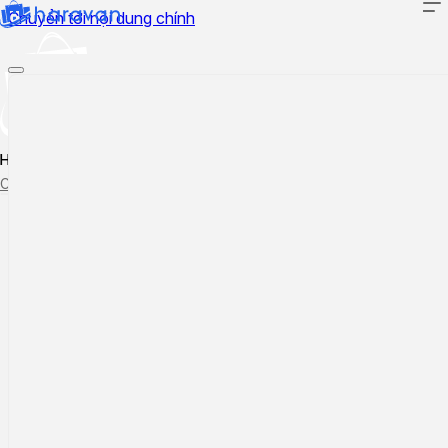
Chuyển tới nội dung chính
Hướng dẫn sử dụng
Cập nhật tính năng mới
Tạo ticket
Theo dõi ticket