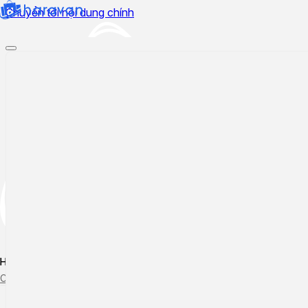
Chuyển tới nội dung chính
Hướng dẫn sử dụng
Cập nhật tính năng mới
Tạo ticket
Theo dõi ticket