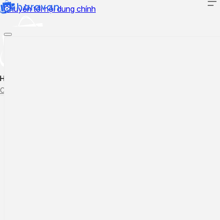
Chuyển tới nội dung chính
Hướng dẫn sử dụng
Cập nhật tính năng mới
Tạo ticket
Theo dõi ticket