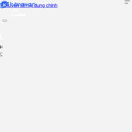
Chuyển tới nội dung chính
Hướng dẫn sử dụng
Cập nhật tính năng mới
Tạo ticket
Theo dõi ticket