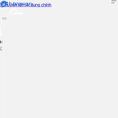
Chuyển tới nội dung chính
Hướng dẫn sử dụng
Cập nhật tính năng mới
Tạo ticket
Theo dõi ticket