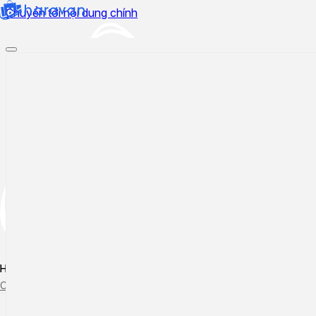
Chuyển tới nội dung chính
Hướng dẫn sử dụng
Cập nhật tính năng mới
Tạo ticket
Theo dõi ticket