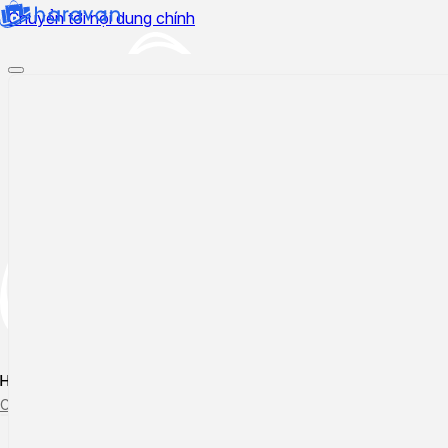
Chuyển tới nội dung chính
Hướng dẫn sử dụng
Cập nhật tính năng mới
Tạo ticket
Theo dõi ticket