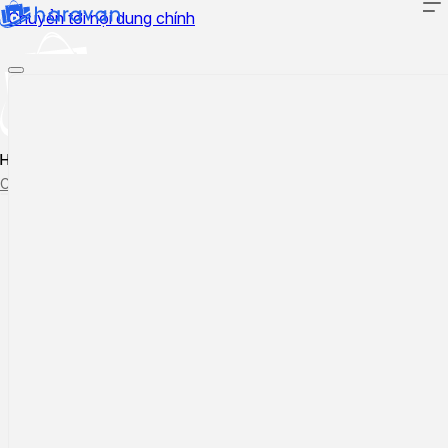
Chuyển tới nội dung chính
Hướng dẫn sử dụng
Cập nhật tính năng mới
Tạo ticket
Theo dõi ticket