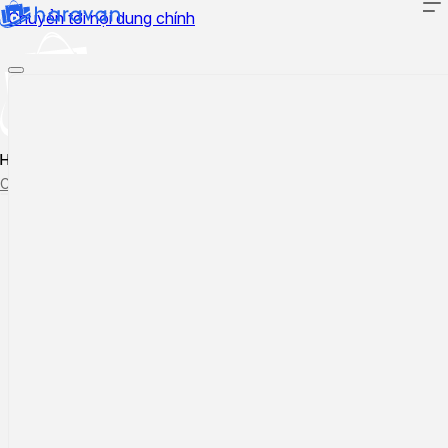
Chuyển tới nội dung chính
Hướng dẫn sử dụng
Cập nhật tính năng mới
Tạo ticket
Theo dõi ticket