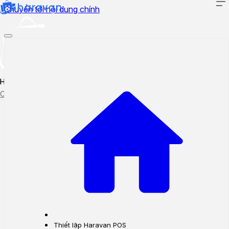
Chuyển tới nội dung chính
Hướng dẫn sử dụng
Cập nhật tính năng mới
Tạo ticket
Theo dõi ticket
Thiết lập Haravan POS