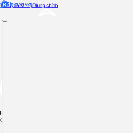
Chuyển tới nội dung chính
Hướng dẫn sử dụng
Cập nhật tính năng mới
Tạo ticket
Theo dõi ticket