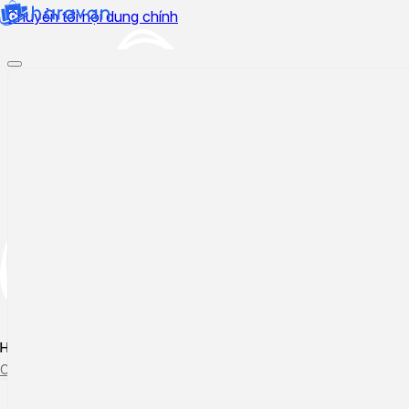
Chuyển tới nội dung chính
Hướng dẫn sử dụng
Cập nhật tính năng mới
Tạo ticket
Theo dõi ticket