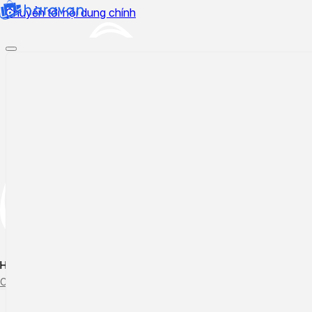
Chuyển tới nội dung chính
Hướng dẫn sử dụng
Cập nhật tính năng mới
Tạo ticket
Theo dõi ticket