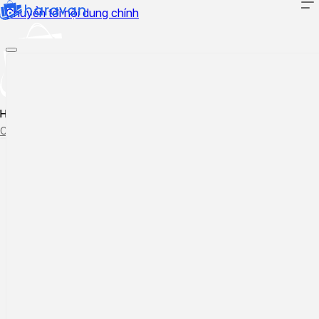
Chuyển tới nội dung chính
Hướng dẫn sử dụng
Cập nhật tính năng mới
Tạo ticket
Theo dõi ticket