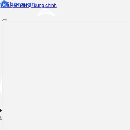
Chuyển tới nội dung chính
Hướng dẫn sử dụng
Cập nhật tính năng mới
Tạo ticket
Theo dõi ticket