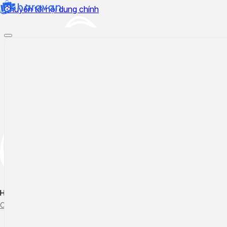
Chuyển tới nội dung chính
Hướng dẫn sử dụng
Cập nhật tính năng mới
Tạo ticket
Theo dõi ticket