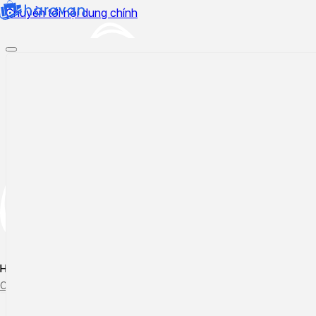
Chuyển tới nội dung chính
Hướng dẫn sử dụng
Cập nhật tính năng mới
Tạo ticket
Theo dõi ticket