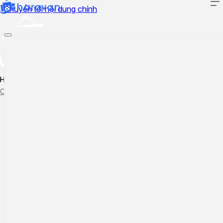
Chuyển tới nội dung chính
Hướng dẫn sử dụng
Cập nhật tính năng mới
Tạo ticket
Theo dõi ticket