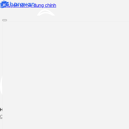
Chuyển tới nội dung chính
Hướng dẫn sử dụng
Cập nhật tính năng mới
Tạo ticket
Theo dõi ticket