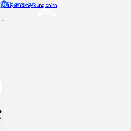
Chuyển tới nội dung chính
Hướng dẫn sử dụng
Cập nhật tính năng mới
Tạo ticket
Theo dõi ticket