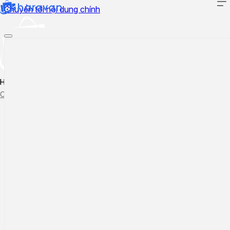
Chuyển tới nội dung chính
Hướng dẫn sử dụng
Cập nhật tính năng mới
Tạo ticket
Theo dõi ticket