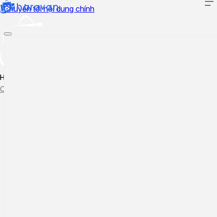
Chuyển tới nội dung chính
Hướng dẫn sử dụng
Cập nhật tính năng mới
Tạo ticket
Theo dõi ticket