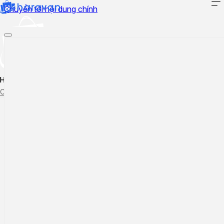
Chuyển tới nội dung chính
Hướng dẫn sử dụng
Cập nhật tính năng mới
Tạo ticket
Theo dõi ticket