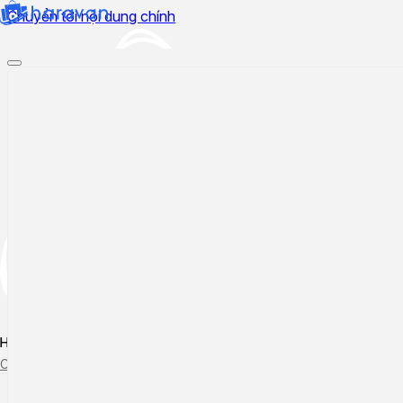
Chuyển tới nội dung chính
Hướng dẫn sử dụng
Cập nhật tính năng mới
Tạo ticket
Theo dõi ticket